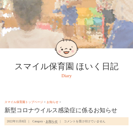
スマイル保育園 ほいく日記
Diary
スマイル保育園トップページ
>
お知らせ
>
新型コロナウイルス感染症に係るお知らせ
新
2022年11月8日
Category -
お知らせ
コメントを受け付けていません
型
コ