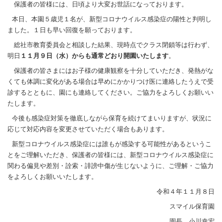
ロ
保護者の皆様には、日頃より大変お世話になっております。
ナ
本日、本園５歳児１名が、新型コロナウイルス感染症の陽性と判明し
ウ
イ
ました。１日も早い回復を願っております。
ル
ス
総社市教育委員会と相談した結果、現時点でクラス閉鎖等は行わず、
感
明日
１１月９日（水）からも通常どおり開園いたします
。
染
症
保護者の皆さまにはお子様の健康観察を十分していただき、発熱がな
に
くても体調に変化がある場合は早めにかかりつけ医に連絡したうえで受
係
る
診するとともに、園にも連絡してください。ご協力をよろしくお願いい
お
たします。
知
ら
今後も感染症対策を徹底しながら保育を続けてまいりますが、状況に
せ
応じて対応内容を変更させていただく場合もあります。
は
新型コロナウイルス感染症には誰もが感染する可能性があるというこ
とをご理解いただき、保護者の皆様には、新型コロナウイルス感染症に
関わる偏見や差別・詮索・誹謗中傷が生じないように、ご理解・ご協力
をよろしくお願いいたします。
令和４年１１月８日
スマイル保育園
園長 小川幸宏