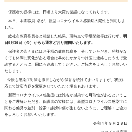
月
２
９
保護者の皆様には、日頃より大変お世話になっております。
日
本日、本園職員1名が、新型コロナウイルス感染症の陽性と判明しま
（木）
新
した。
型
コ
総社市教育委員会と相談した結果、現時点で学級閉鎖等は行わず、
明
ロ
日9月30日（金）からも通常どおり開園いたします。
ナ
ウ
保護者の皆さまにはお子様の健康観察を十分していただき、発熱がな
イ
くても体調に変化がある場合は早めにかかりつけ医に連絡したうえで受
ル
ス
診するとともに、園にも連絡してください。ご協力をよろしくお願いい
感
たします。
染
症
今後も感染症対策を徹底しながら保育を続けてまいりますが、状況に
に
応じて対応内容を変更させていただく場合もあります。
係
る
新型コロナウイルス感染症には誰もが感染する可能性があるというこ
お
知
とをご理解いただき、保護者の皆様には、新型コロナウイルス感染症に
ら
関わる偏見や差別・詮索・誹謗中傷が生じないように、ご理解・ご協力
せ
をよろしくお願いいたします。
は
令和４年９月２９日