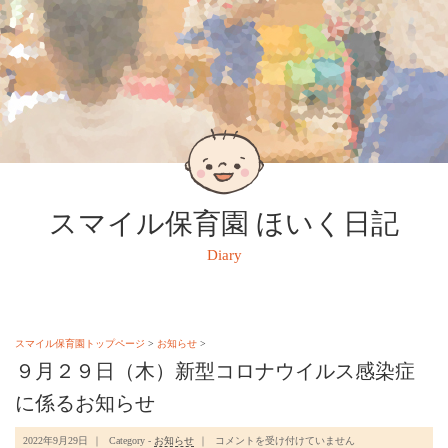
スマイル保育園 ほいく日記
Diary
スマイル保育園トップページ
>
お知らせ
>
９月２９日（木）新型コロナウイルス感染症
に係るお知らせ
９
2022年9月29日
Category -
お知らせ
コメントを受け付けていません