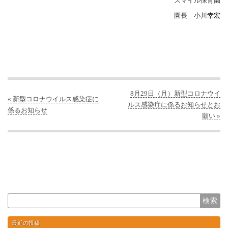
スマイル保育園
園長 小川
幸宏
8月29日（月）新型コロナウイ
« 新型コロナウイルス感染症に
ルス感染症に係るお知らせとお
係るお知らせ
願い »
最近の投稿