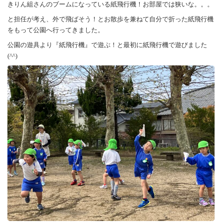
機！
きりん組さんのブームになっている紙飛行機！お部屋では狭いな。。。
は
と担任が考え、外で飛ばそう！とお散歩を兼ねて自分で折った紙飛行機
をもって公園へ行ってきました。
公園の遊具より『紙飛行機』で遊ぶ！と最初に紙飛行機で遊びました
(^^)