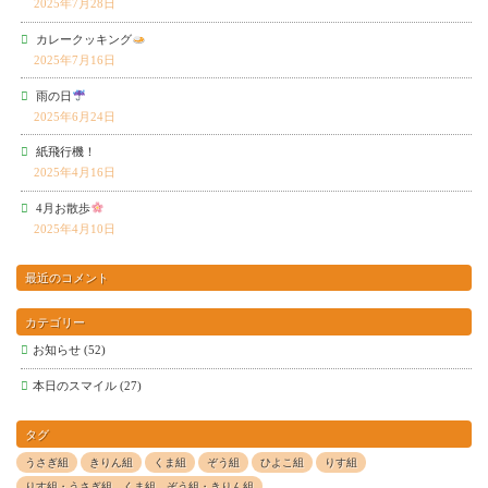
2025年7月28日
カレークッキング
2025年7月16日
雨の日
2025年6月24日
紙飛行機！
2025年4月16日
4月お散歩
2025年4月10日
最近のコメント
カテゴリー
お知らせ
(52)
本日のスマイル
(27)
タグ
うさぎ組
きりん組
くま組
ぞう組
ひよこ組
りす組
りす組・うさぎ組 くま組 ぞう組・きりん組