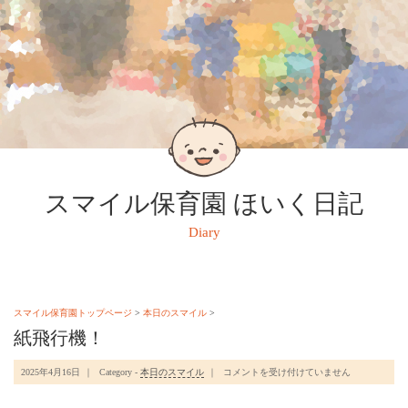
スマイル保育園 ほいく日記
Diary
スマイル保育園トップページ
>
本日のスマイル
>
紙飛行機！
紙
2025年4月16日
Category -
本日のスマイル
コメントを受け付けていません
飛
行