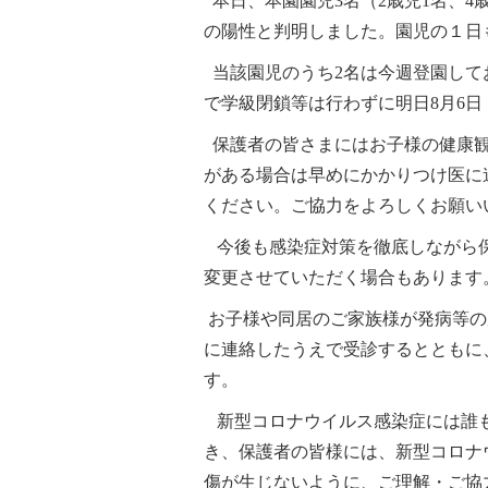
本日、本園園児3名（2歳児1名、4
の陽性と判明しました。園児の１日
当該園児のうち2名は今週登園して
で学級閉鎖等は行わずに明日8月6
保護者の皆さまにはお子様の健康観
がある場合は早めにかかりつけ医に
ください。ご協力をよろしくお願い
今後も感染症対策を徹底しながら保
変更させていただく場合もあります
お子様や同居のご家族様が発病等の
に連絡したうえで受診するとともに
す。
新型コロナウイルス感染症には誰も
き、保護者の皆様には、新型コロナ
傷が生じないように、ご理解・ご協