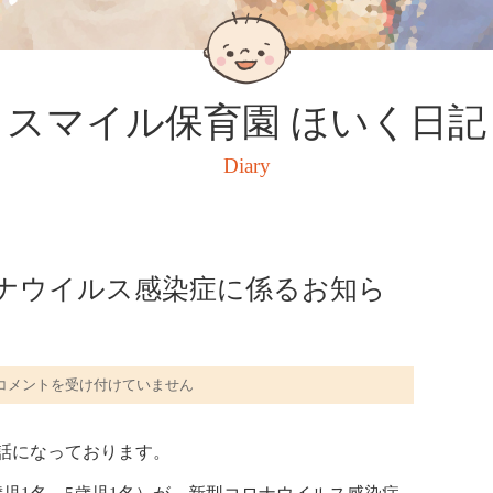
スマイル保育園 ほいく日記
Diary
ロナウイルス感染症に係るお知ら
コメントを受け付けていません
月
日
話になっております。
（金）