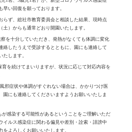
歳児1名、5歳児1名）が、新型コロナウイルス感染症
新
型
も早い回復を願っております。
コ
ロ
おらず、総社市教育委員会と相談した結果、現時点
ナ
日（土）からも通常どおり開園いたします。
ウ
イ
察を十分していただき、発熱がなくても体調に変化
ル
連絡したうえで受診するとともに、園にも連絡して
ス
感
いたします。
染
症
育を続けてまいりますが、状況に応じて対応内容を
に
。
係
る
風邪症状や体調がすぐれない場合は、かかりつけ医
お
、園にも連絡してくださいますようお願いいたしま
知
ら
せ
は
が感染する可能性があるということをご理解いただ
ウイルス感染症に関わる偏見や差別・詮索・誹謗中
力をよろしくお願いいたします。