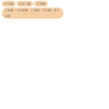
ぞう組
ひよこ組
りす組
りす組・うさぎ組 くま組 ぞう組・きり
ん組