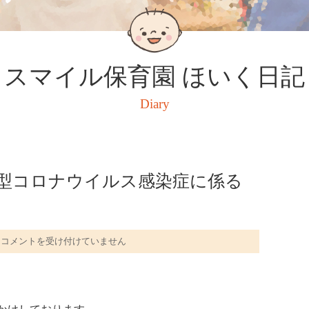
スマイル保育園 ほいく日記
Diary
型コロナウイルス感染症に係る
【ス
コメントを受け付けていません
マ
イ
ル
乳