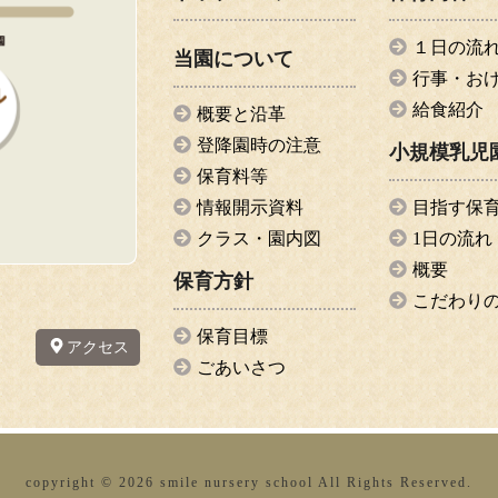
１日の流
当園について
行事・お
給食紹介
概要と沿革
登降園時の注意
小規模乳児
保育料等
情報開示資料
目指す保
クラス・園内図
1日の流れ
概要
保育方針
こだわり
保育目標
アクセス
ごあいさつ
copyright ©
2026 smile nursery school All Rights Reserved.