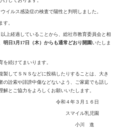
かけしております。
児
園】
ウイルス感染症の検査で陽性と判明しました。
新
型
ます。
コ
ロ
日以上経過していることから、総社市教育委員会と相
ナ
ウ
、明日3月17日（木）からも通常どおり開園
いたしま
イ
ル
ス
育を続けてまいります。
感
染
複製してＳＮＳなどに投稿したりすることは、大き
症
者の詮索や誹謗中傷などないよう、ご家庭でも話し
に
係
理解とご協力をよろしくお願いいたします。
る
年３月１６日
お
知
ル乳児園
ら
せ
川 進
は